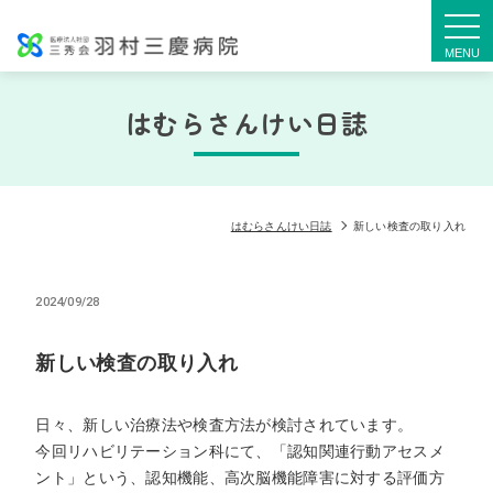
togg
navi
はむらさんけい日誌
はむらさんけい日誌
新しい検査の取り入れ
2024/09/28
新しい検査の取り入れ
日々、新しい治療法や検査方法が検討されています。
今回リハビリテーション科にて、「認知関連行動アセスメ
ント」という、認知機能、高次脳機能障害に対する評価方